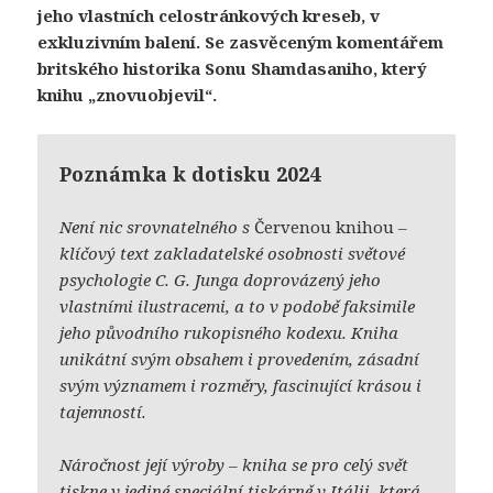
jeho vlastních celostránkových kreseb, v
exkluzivním balení. Se zasvěceným komentářem
britského historika
Sonu Shamdasaniho
, který
knihu „znovuobjevil“.
Poznámka k dotisku 2024
Není nic srovnatelného s
Červenou knihou
–
klíčový text zakladatelské osobnosti světové
psychologie C. G. Junga doprovázený jeho
vlastními ilustracemi, a to v podobě faksimile
jeho původního rukopisného kodexu. Kniha
unikátní svým obsahem i provedením, zásadní
svým významem i rozměry, fascinující krásou i
tajemností.
Náročnost její výroby – kniha se pro celý svět
tiskne v jediné speciální tiskárně v Itálii, která