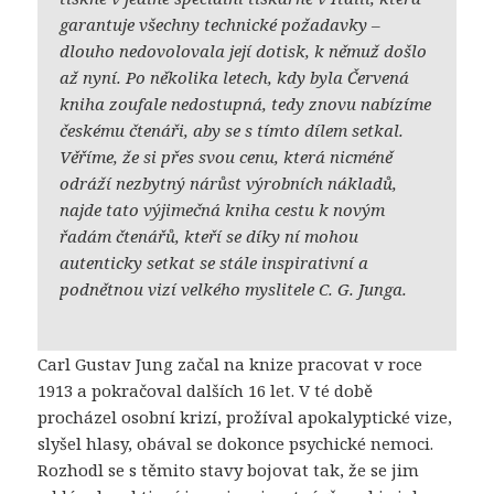
garantuje všechny technické požadavky –
dlouho nedovolovala její dotisk, k němuž došlo
až nyní. Po několika letech, kdy byla Červená
kniha zoufale nedostupná, tedy znovu nabízíme
českému čtenáři, aby se s tímto dílem setkal.
Věříme, že si přes svou cenu, která nicméně
odráží nezbytný nárůst výrobních nákladů,
najde tato výjimečná kniha cestu k novým
řadám čtenářů, kteří se díky ní mohou
autenticky setkat se stále inspirativní a
podnětnou vizí velkého myslitele C. G. Junga.
Carl Gustav Jung začal na knize pracovat v roce
1913 a pokračoval dalších 16 let. V té době
procházel osobní krizí, prožíval apokalyptické vize,
slyšel hlasy, obával se dokonce psychické nemoci.
Rozhodl se s těmito stavy bojovat tak, že se jim