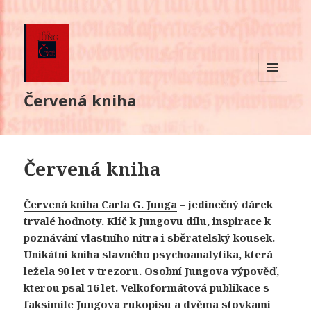
MENU
Červená kniha
A
WIDGETY
Červená kniha
Červená kniha Carla G. Junga
– jedinečný dárek
trvalé hodnoty. Klíč k Jungovu dílu, inspirace k
poznávání vlastního nitra i sběratelský kousek.
Unikátní kniha slavného psychoanalytika, která
ležela 90 let v trezoru. Osobní Jungova výpověď,
kterou psal 16 let. Velkoformátová publikace s
faksimile Jungova rukopisu a dvěma stovkami