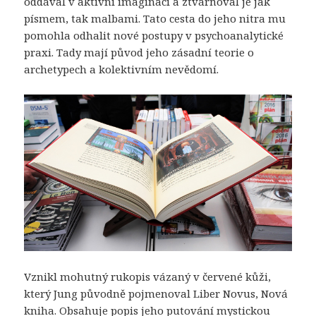
oddával v aktivní imaginaci a ztvárňoval je jak
písmem, tak malbami. Tato cesta do jeho nitra mu
pomohla odhalit nové postupy v psychoanalytické
praxi. Tady mají původ jeho zásadní teorie o
archetypech a kolektivním nevědomí.
Vznikl mohutný rukopis vázaný v červené kůži,
který Jung původně pojmenoval Liber Novus, Nová
kniha. Obsahuje popis jeho putování mystickou