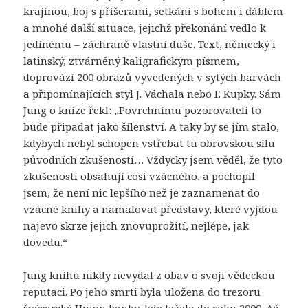
krajinou, boj s příšerami, setkání s bohem i ďáblem
a mnohé další situace, jejichž překonání vedlo k
jedinému – záchraně vlastní duše. Text, německý i
latinský, ztvárněný kaligrafickým písmem,
doprovází 200 obrazů vyvedených v sytých barvách
a připomínajících styl J. Váchala nebo F. Kupky. Sám
Jung o knize řekl: „Povrchnímu pozorovateli to
bude připadat jako šílenství. A taky by se jím stalo,
kdybych nebyl schopen vstřebat tu obrovskou sílu
původních zkušeností… Vždycky jsem věděl, že tyto
zkušenosti obsahují cosi vzácného, a pochopil
jsem, že není nic lepšího než je zaznamenat do
vzácné knihy a namalovat představy, které vyjdou
najevo skrze jejich znovuprožití, nejlépe, jak
dovedu.“
Jung knihu nikdy nevydal z obav o svoji vědeckou
reputaci. Po jeho smrti byla uložena do trezoru
švýcarské Union banky, kde ležela do roku 2000. Až