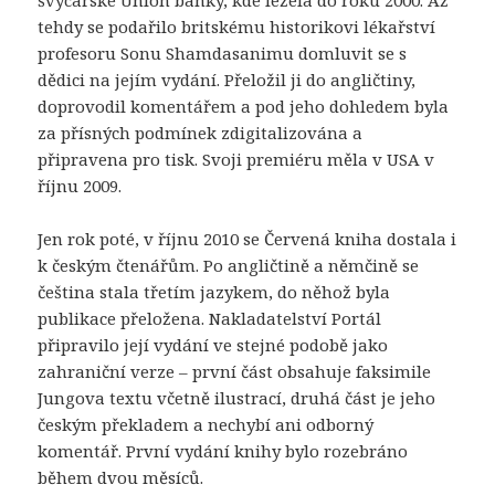
tehdy se podařilo britskému historikovi lékařství
profesoru Sonu Shamdasanimu domluvit se s
dědici na jejím vydání. Přeložil ji do angličtiny,
doprovodil komentářem a pod jeho dohledem byla
za přísných podmínek zdigitalizována a
připravena pro tisk. Svoji premiéru měla v USA v
říjnu 2009.
Jen rok poté, v říjnu 2010 se Červená kniha dostala i
k českým čtenářům. Po angličtině a němčině se
čeština stala třetím jazykem, do něhož byla
publikace přeložena. Nakladatelství Portál
připravilo její vydání ve stejné podobě jako
zahraniční verze – první část obsahuje faksimile
Jungova textu včetně ilustrací, druhá část je jeho
českým překladem a nechybí ani odborný
komentář. První vydání knihy bylo rozebráno
během dvou měsíců.