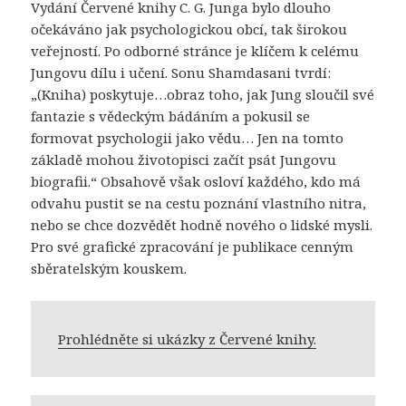
Vydání Červené knihy C. G. Junga bylo dlouho
očekáváno jak psychologickou obcí, tak širokou
veřejností. Po odborné stránce je klíčem k celému
Jungovu dílu i učení. Sonu Shamdasani tvrdí:
„(Kniha) poskytuje…obraz toho, jak Jung sloučil své
fantazie s vědeckým bádáním a pokusil se
formovat psychologii jako vědu… Jen na tomto
základě mohou životopisci začít psát Jungovu
biografii.“ Obsahově však osloví každého, kdo má
odvahu pustit se na cestu poznání vlastního nitra,
nebo se chce dozvědět hodně nového o lidské mysli.
Pro své grafické zpracování je publikace cenným
sběratelským kouskem.
Prohlédněte si ukázky z Červené knihy.